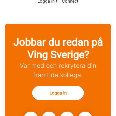
Logga in till Connect
Jobbar du redan på
Ving Sverige?
Var med och rekrytera din
framtida kollega.
Logga in